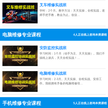
叉车维修实战班
学时：2个月。教学方法：天天实操，全程实战，老
师手把手教，教会为止。创业…
电脑维修专业课程
4人正在线上咨询本类课程
13807313137
点击免费咨询电话：
安防监控实战班
学习时间：1个月（动手为主、天天实操）。我们不
搞纸上谈兵，天天全程实战！…
电脑维修实战班
学习时间：2-3月。天天实操、全程实战、安排工
作。我校拥有齐备的电脑维修培…
手机维修专业课程
13人正在线上咨询本类课程