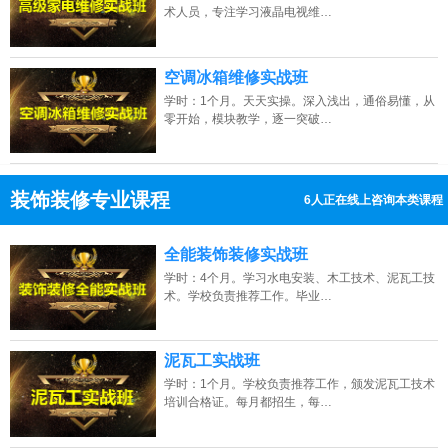
术人员，专注学习液晶电视维…
空调冰箱维修实战班
学时：1个月。天天实操。深入浅出，通俗易懂，从
零开始，模块教学，逐一突破…
装饰装修专业课程
9人正在线上咨询本类课程
13807313137
点击免费咨询电话：
全能装饰装修实战班
学时：4个月。学习水电安装、木工技术、泥瓦工技
术。学校负责推荐工作。毕业…
泥瓦工实战班
学时：1个月。学校负责推荐工作，颁发泥瓦工技术
培训合格证。每月都招生，每…