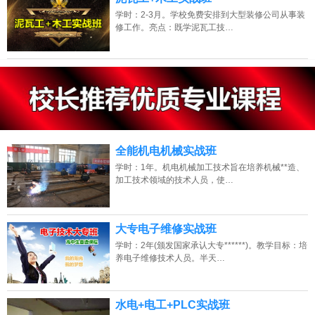
学时：2-3月。学校免费安排到大型装修公司从事装
修工作。亮点：既学泥瓦工技…
13807313137
点击免费咨询电话：
全能机电机械实战班
学时：1年。机电机械加工技术旨在培养机械**造、
加工技术领域的技术人员，使…
大专电子维修实战班
学时：2年(颁发国家承认大专******)。教学目标：培
养电子维修技术人员。半天…
水电+电工+PLC实战班