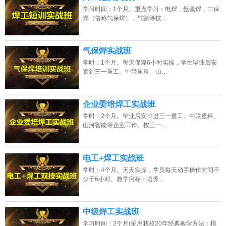
学习时间：1个月。重点学习：电焊，氩弧焊，二保
焊（俗称气保焊），气割等技…
气保焊实战班
学时：1个月。每天保障6小时实操，学生毕业后安
置到三一重工、中联重科、山…
企业委培焊工实战班
学时：2个月。毕业后安排进三一重工、中联重科、
山河智能等企业工作。按三一…
电工+焊工实战班
学时：4个月。天天实操，学员每天动手操作时间不
少于6小时。教学目标：培养…
中级焊工实战班
学习时间：2个月(采用我校20年经典教学方法：模