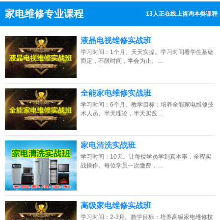
家电维修专业课程
13人正在线上咨询本类课程
13807313137
点击免费咨询电话：
液晶电视维修实战班
学习时间：1个月。天天实操。学习时间看学生基础
而定，不限时间，学会为止。…
全能家电维修实战班
学习时间：6个月。教学目标：培养全能家电维修技
术人员。半天理论，半天实践…
家电清洗实战班
学习时间：10天。让每位学员学到真本事，全程实
战操作。每位学员一次缴费，…
高级家电维修实战班
学习时间：2-3月。教学目标：培养高级家电维修技