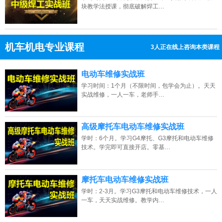
块教学法授课，彻底破解焊工…
机车机电专业课程
3人正在线上咨询本类课程
13807313137
点击免费咨询电话：
电动车维修实战班
学习时间：1个月（不限时间，包学会为止）。天天
实战维修，一人一车，老师手…
高级摩托车电动车维修实战班
学时：6个月。学习G4摩托、G3摩托和电动车维修
技术。学完即可直接开店。零基…
摩托车电动车维修实战班
学时：2-3月。学习G3摩托和电动车维修技术，一人
一车，天天实战维修。教学内…