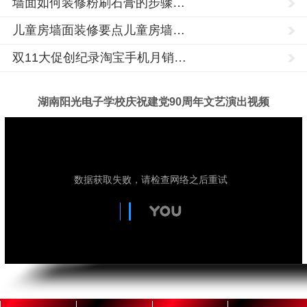
墙面如何装修粉刷石膏的步骤…
中
山
儿童房墙面装修要点儿童房墙…
市,
双11大促创纪录淘宝手机月销…
固
原
市,
湖南阳光电子学校庆祝建党90周年文艺演出视频
银
川
市,
玉
湖
PLC
树,
南
培
阳
海
训,PLC
光
编
技
东,
术
程
学
陇
培
校
训,PLC
南
成
培
立
市,
训
于
1992
学
酒
年，
校,PLC