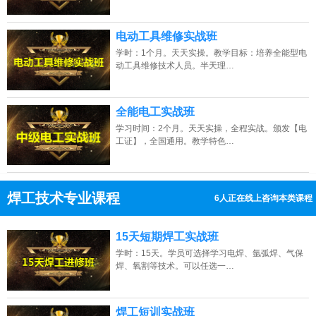
电动工具维修实战班
学时：1个月。天天实操。教学目标：培养全能型电
动工具维修技术人员。半天理…
辽宁的网友正进入本页访问
全能电工实战班
学习时间：2个月。天天实操，全程实战。颁发【电
工证】，全国通用。教学特色…
焊工技术专业课程
6人正在线上咨询本类课程
13807313137
点击免费咨询电话：
15天短期焊工实战班
学时：15天。学员可选择学习电焊、氩弧焊、气保
焊、氧割等技术。可以任选一…
焊工短训实战班