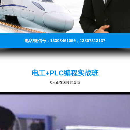
电话/微信号：13308461099，13807313137
电工+PLC编程实战班
6人正在阅读此页面