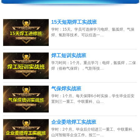
班】
2026年8月9号_山西_周同学（136****2164）报名:
【板卡级电脑维修实战
15天短期焊工实战班
班】
学时：15天。学员可选择学习电焊、氩弧焊、气保
焊、氧割等技术。可以任选一…
2026年8月9号_广东_谭同学（185****5537）报名:
【木工全能实战班】
2026年8月9号_重庆_钟同学（133****0269）报名:
【装饰装修全能实战班】
焊工短训实战班
2026年8月9号_重庆_卢同学（155****3865）报名:
【叉车维修实战班】
学习时间：1个月。重点学习：电焊，氩弧焊，二保
焊（俗称气保焊），气割等技…
2026年8月9号_北京_王同学（133****1121）报名:
【叉车维修实战班】
2026年8月9号_湖北_刘同学（133****8266）报名:
【手机维修高级实战班】
气保焊实战班
学时：1个月。每天保障6小时实操，学生毕业后安
2026年8月9号_海南_陈同学（136****0075）报名:
【电工中级实战班】
置到三一重工、中联重科、山…
企业委培焊工实战班
学时：2个月。毕业后介绍进三一重工、中联重科、
山河智能等企业工作。按三一…