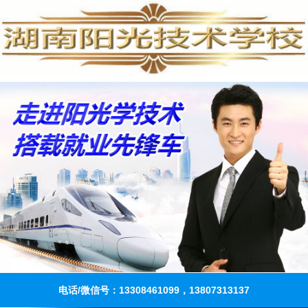
电话/微信号：13308461099，13807313137