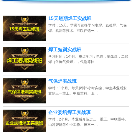
2026年8月6号_江西_刘同学（183****4949）报名:
【水电安装实战班】
15天短期焊工实战班
2026年8月6号_福建_谭同学（134****9070）报名:
【水电安装实战班】
学时：15天。学员可选择学习电焊、氩弧焊、气保
焊、氧割等技术。可以任选一…
2026年8月6号黑龙江钟同学（130****2370）报名:
【板卡级电脑维修实战
班】
焊工短训实战班
2026年8月6号_广西_陈同学（159****7069）报名:
【摩托车电动车维修实战
班】
学习时间：1个月。重点学习：电焊，氩弧焊，二保
焊（俗称气保焊），气割等技…
2026年8月6号黑龙江潘同学（134****4384）报名:
【电动车维修实战班】
2026年8月6号_广东_谭同学（189****6446）报名:
【摩托车电动车维修实战
气保焊实战班
班】
学时：1个月。每天保障6小时实操，学生毕业后安
置到三一重工、中联重科、山…
2026年8月6号_山东_朱同学（137****6327）报名:
【电工中级实战班】
企业委培焊工实战班
学时：2个月。毕业后介绍进三一重工、中联重科、
山河智能等企业工作。按三一…