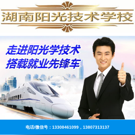
电话/微信号：13308461099，13807313137