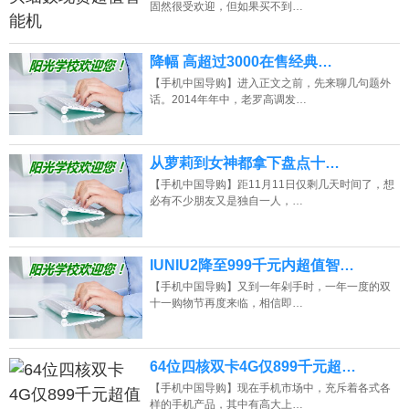
固然很受欢迎，但如果买不到…
降幅 高超过3000在售经典…
【手机中国导购】进入正文之前，先来聊几句题外
话。2014年年中，老罗高调发…
从萝莉到女神都拿下盘点十…
【手机中国导购】距11月11日仅剩几天时间了，想
必有不少朋友又是独自一人，…
IUNIU2降至999千元内超值智…
【手机中国导购】又到一年剁手时，一年一度的双
十一购物节再度来临，相信即…
64位四核双卡4G仅899千元超…
【手机中国导购】现在手机市场中，充斥着各式各
样的手机产品，其中有高大上…