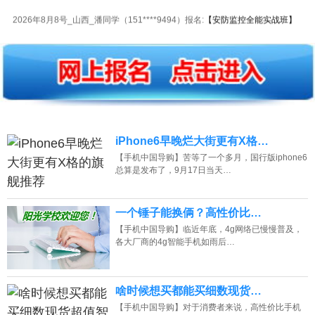
2026年8月8号_山西_潘同学（151****9494）报名:
【安防监控全能实战班】
2026年8月8号_山西_陈同学（139****4180）报名:
【企业委培焊工特训班】
2026年8月8号_广西_韩同学（136****3770）报名:
【电子维修大专实战班】
2026年8月8号_天津_周同学（133****3252）报名:
【叉车维修实战班】
2026年8月8号_江苏_潘同学（184****4853）报名:
【叉车维修实战班】
iPhone6早晚烂大街更有X格…
2026年8月8号_海南_谭同学（134****2029）报名:
【水电安装实战班】
【手机中国导购】苦等了一个多月，国行版iphone6
总算是发布了，9月17日当天…
2026年8月8号黑龙江林同学（138****3992）报名:
【企业委培焊工特训班】
一个锤子能换俩？高性价比…
2026年8月8号_湖南_周同学（130****4056）报名:
【焊工中级实战班】
【手机中国导购】临近年底，4g网络已慢慢普及，
2026年8月8号_四川_王同学（130****6598）报名:
【家电维修全能实战班】
各大厂商的4g智能手机如雨后…
啥时候想买都能买细数现货…
【手机中国导购】对于消费者来说，高性价比手机