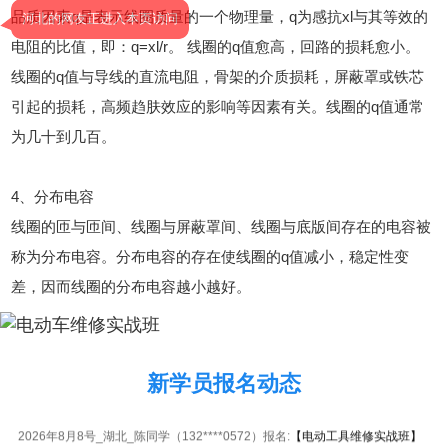
品质因素q是表示线圈质量的一个物理量，q为感抗xl与其等效的
河北的网友正进入本页访问
电阻的比值，即：q=xl/r。 线圈的q值愈高，回路的损耗愈小。
线圈的q值与导线的直流电阻，骨架的介质损耗，屏蔽罩或铁芯
引起的损耗，高频趋肤效应的影响等因素有关。线圈的q值通常
为几十到几百。
4、分布电容
线圈的匝与匝间、线圈与屏蔽罩间、线圈与底版间存在的电容被
称为分布电容。分布电容的存在使线圈的q值减小，稳定性变
差，因而线圈的分布电容越小越好。
2026年8月8号_海南_杨同学（137****7428）报名:
【液晶电视维修实战班】
新学员报名动态
2026年8月8号黑龙江潘同学（139****9019）报名:
【手机维修高级实战班】
2026年8月8号_湖北_陈同学（132****0572）报名:
【电动工具维修实战班】