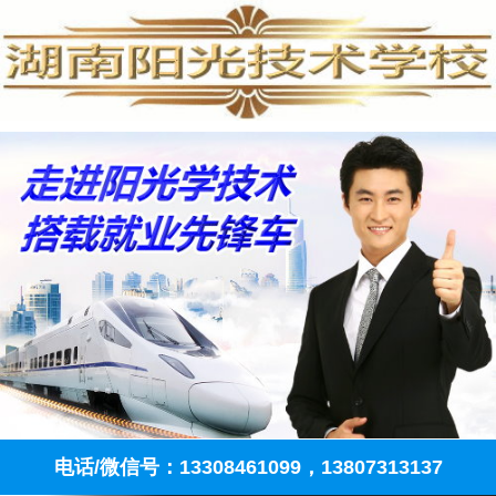
电话/微信号：13308461099，13807313137