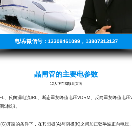
电话/微信号：13308461099，13807313137
晶闸管的主要电参数
12人正在阅读此页面
、反向漏电流IRL、断态重复峰值电压VDRM、反向重复峰值电压V
图5标识。
G)开路的条件下，在其阳极(A)与阴极(K)之间加正弦半波正向电