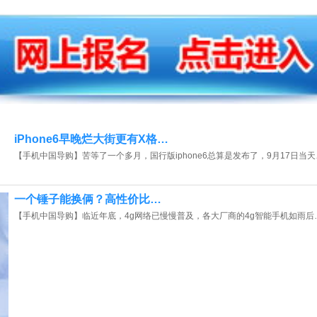
_重庆_王同学（182****9890）报名:
【电动车维修实战班】
_福建_林同学（135****3805）报名:
【PLC编程实战班】
_湖北_吴同学（134****7704）报名:
【装饰装修全能实战班】
_江苏_钟同学（138****7901）报名:
【电工中级实战班】
_河北_田同学（138****7268）报名:
【板卡级电脑维修实战班】
iPhone6早晚烂大街更有X格…
【手机中国导购】苦等了一个多月，国行版iphone6总算是发布了，9月17日当天
_河北_江同学（139****6795）报名:
【木工全能实战班】
_浙江_朱同学（139****4742）报名:
【电子维修大专实战班】
一个锤子能换俩？高性价比…
【手机中国导购】临近年底，4g网络已慢慢普及，各大厂商的4g智能手机如雨后