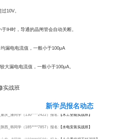
过10V。
于IH时，导通的晶闸管会自动关断。
漏电电流值，一般小于100μA
大漏电电流值，一般小于100μA。
_海南_卢同学（156****4066）报名:
【电工中级实战班】
_湖南_田同学（138****8429）报名:
【焊工中级实战班】
新学员报名动态
_重庆_潘同学（130****2422）报名:
【木工全能实战班】
_陕西_韩同学（185****7857）报名:
【水电安装实战班】
_山东_卢同学（182****2508）报名:
【企业委培焊工特训班】